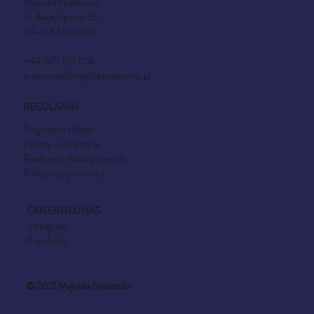
Majolika Nieborów
ul. Aleja Lipowa 35
99-416 Nieborów
+48 575 101 018
pracownia@majolikanieborow.pl
REGULAMIN
Regulamin sklepu
Zwroty i reklamacje
Realizacja i koszty wysyłki
Polityka prywatności
OBSERWUJ NAS
Instagram
Facebook
© 2021 Majolika Nieborów