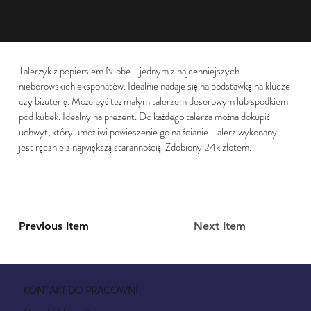
Talerzyk z popiersiem Niobe - jednym z najcenniejszych
nieborowskich eksponatów. Idealnie nadaje się na podstawkę na klucze
czy biżuterię. Może być też małym talerzem deserowym lub spodkiem
pod kubek. Idealny na prezent. Do każdego talerza można dokupić
uchwyt, który umożliwi powieszenie go na ścianie. Talerz wykonany
jest ręcznie z największą starannością. Zdobiony 24k złotem.
Previous Item
Next Item
KONTAKT DO PRACOWNI