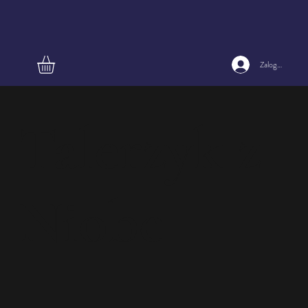
Zaloguj się
Talerzyk z
Niobe