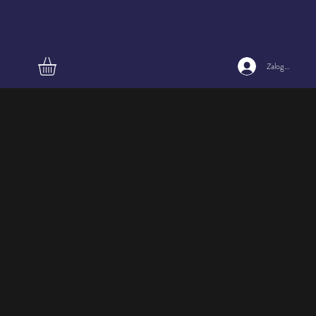
Zaloguj się
Talerz
szary Ø 27
2015