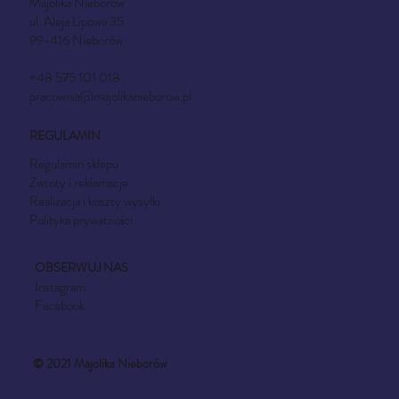
Majolika Nieborów
ul. Aleja Lipowa 35
99-416 Nieborów
+48 575 101 018
pracownia@majolikanieborow.pl
REGULAMIN
Regulamin sklepu
Zwroty i reklamacje
Realizacja i koszty wysyłki
Polityka prywatności
OBSERWUJ NAS
Instagram
Facebook
© 2021 Majolika Nieborów