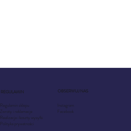
OBSERWUJ NAS
REGULAMIN
Instagram
Regulamin sklepu
Facebook
Zwroty i reklamacje
Realizacja i koszty wysyłki
Polityka prywatności