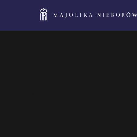
Talerz ró
2017