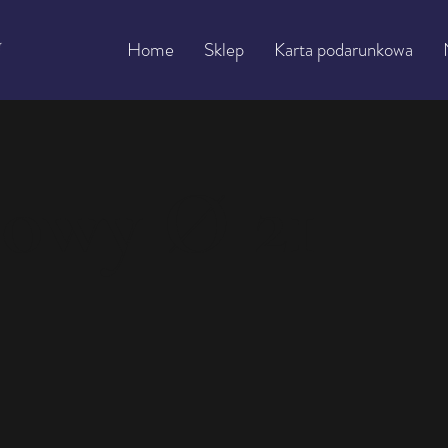
Home
Sklep
Karta podarunkowa
żowy Ø 21