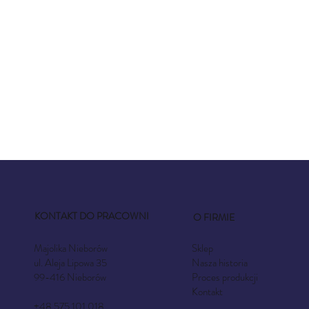
KONTAKT DO PRACOWNI
O FIRMIE
Sklep
Majolika Nieborów
Nasza historia
ul. Aleja Lipowa 35
Proces produkcji
99-416 Nieborów
Kontakt
+48 575 101 018