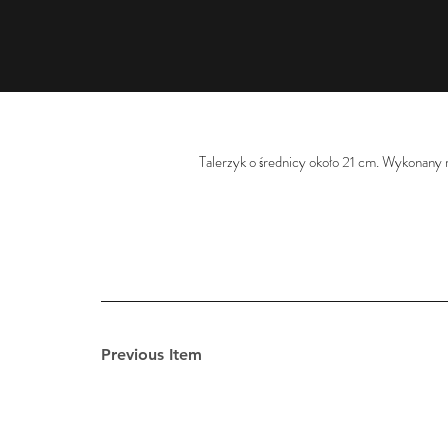
Talerzyk o średnicy około 21 cm. Wykonany r
Previous Item