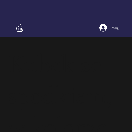
Zaloguj się
Kubek ze
spodkiem,
w kolorze