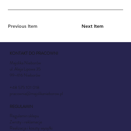
Previous Item
Next Item
KONTAKT DO PRACOWNI
Majolika Nieborów
ul. Aleja Lipowa 35
99-416 Nieborów
+48 575 101 018
pracownia@majolikanieborow.pl
REGULAMIN
Regulamin sklepu
Zwroty i reklamacje
Realizacja i koszty wysyłki