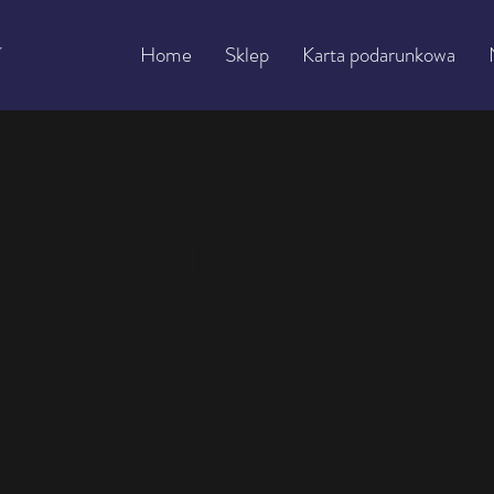
Home
Sklep
Karta podarunkowa
obny nr 12