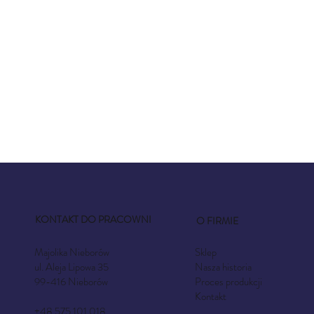
KONTAKT DO PRACOWNI
O FIRMIE
Sklep
Majolika Nieborów
Nasza historia
ul. Aleja Lipowa 35
Proces produkcji
99-416 Nieborów
Kontakt
+48 575 101 018