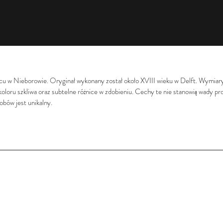
acu w Nieborowie. Oryginał wykonany został około XVIII wieku w Delft. Wymiar
 koloru szkliwa oraz subtelne różnice w zdobieniu. Cechy te nie stanowią wady p
obów jest unikalny.