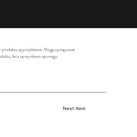
y produktu są przybliżone. Mogą występować
roduktu, lecz są wynikiem ręcznego
Next Item