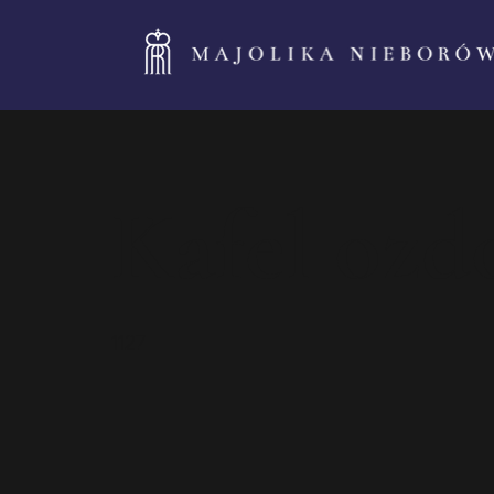
Kafel ozd
1127