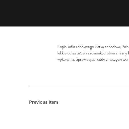
Kopia kafla zdobiącego klatkę schodową Pał
lekkie odkształcenia ścianek, drobne zmiany
wykonania. Sprawiają, że każdy z naszych wyr
Previous Item