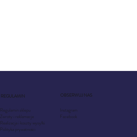
OBSERWUJ NAS
REGULAMIN
Instagram
Regulamin sklepu
Facebook
Zwroty i reklamacje
Realizacja i koszty wysyłki
Polityka prywatności