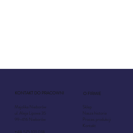
KONTAKT DO PRACOWNI
O FIRMIE
Sklep
Majolika Nieborów
Nasza historia
ul. Aleja Lipowa 35
Proces produkcji
99-416 Nieborów
Kontakt
+48 575 101 018