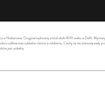
acu w Nieborowie. Oryginał wykonany został około XVIII wieku w Delft. Wymiar
 koloru szkliwa oraz subtelne różnice w zdobieniu. Cechy te nie stanowią wady p
obów jest unikalny.