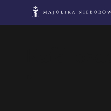
Kafel ozd
1115