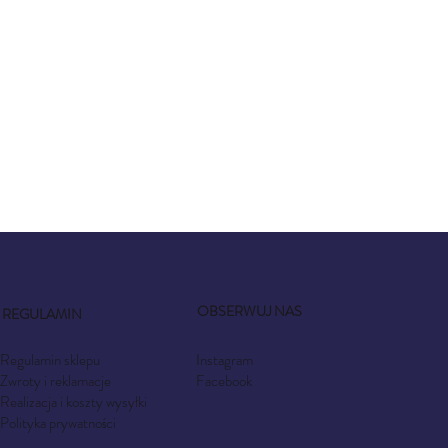
OBSERWUJ NAS
REGULAMIN
Instagram
Regulamin sklepu
Facebook
Zwroty i reklamacje
Realizacja i koszty wysyłki
Polityka prywatności