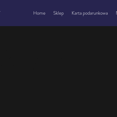
Home
Sklep
Karta podarunkowa
obny nr 1