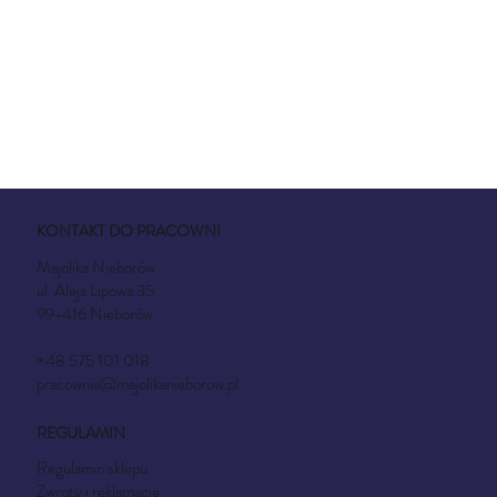
KONTAKT DO PRACOWNI
Majolika Nieborów
ul. Aleja Lipowa 35
99-416 Nieborów
+48 575 101 018
pracownia@majolikanieborow.pl
REGULAMIN
Regulamin sklepu
Zwroty i reklamacje