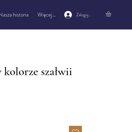
Nasza historia
Więcej...
Zaloguj się
 kolorze szałwii