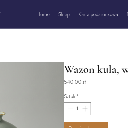
Home
Sklep
Karta podarunkowa
Wazon kula, w
Cena
540,00 zł
Sztuk
*