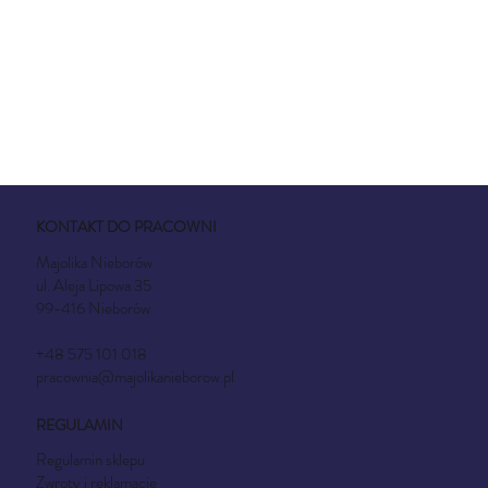
KONTAKT DO PRACOWNI
Majolika Nieborów
ul. Aleja Lipowa 35
99-416 Nieborów
+48 575 101 018
pracownia@majolikanieborow.pl
REGULAMIN
Regulamin sklepu
Zwroty i reklamacje