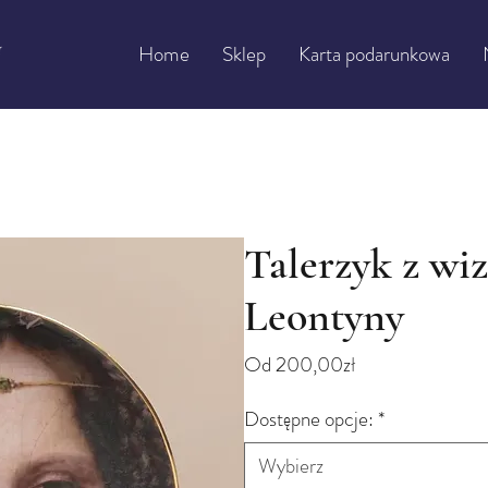
Home
Sklep
Karta podarunkowa
Talerzyk z wi
Leontyny
Cena
Od
200,00zł
Rabatowa
Dostępne opcje:
*
Wybierz