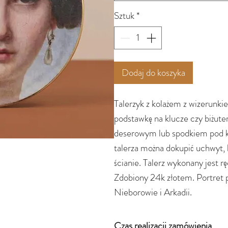
Sztuk
*
Dodaj do koszyka
Talerzyk z kolażem z wizerunkie
podstawkę na klucze czy biżute
deserowym lub spodkiem pod ku
talerza można dokupić uchwyt, 
ścianie. Talerz wykonany jest rę
Zdobiony 24k złotem. Portret 
Nieborowie i Arkadii.
Czas realizacji zamówienia