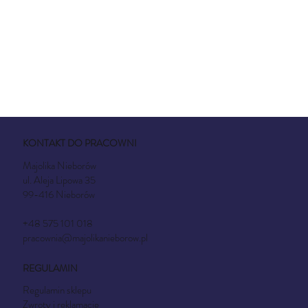
KONTAKT DO PRACOWNI
Majolika Nieborów
ul. Aleja Lipowa 35
99-416 Nieborów
+48 575 101 018
pracownia@majolikanieborow.pl
REGULAMIN
Regulamin sklepu
Zwroty i reklamacje