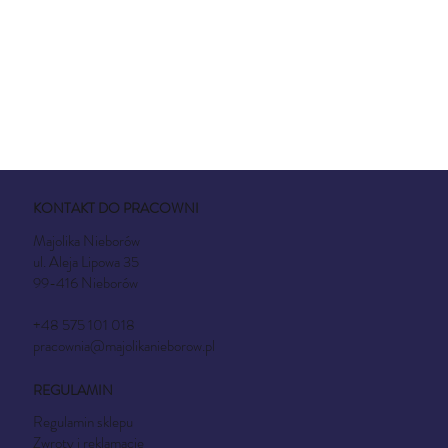
KONTAKT DO PRACOWNI
Majolika Nieborów
ul. Aleja Lipowa 35
99-416 Nieborów
+48 575 101 018
pracownia@majolikanieborow.pl
REGULAMIN
Regulamin sklepu
Zwroty i reklamacje