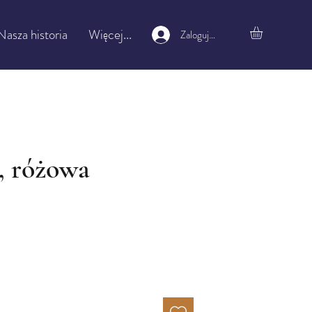
Nasza historia
Więcej...
Zaloguj się
a, różowa