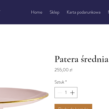
Home
Sklep
Karta podarunkowa
Patera średni
Cena
255,00 zł
Sztuk
*