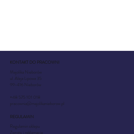
KONTAKT DO PRACOWNI
Majolika Nieborów
ul. Aleja Lipowa 35
99-416 Nieborów
+48 575 101 018
pracownia@majolikanieborow.pl
REGULAMIN
Regulamin sklepu
Zwroty i reklamacje