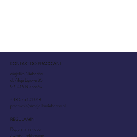
KONTAKT DO PRACOWNI
Majolika Nieborów
ul. Aleja Lipowa 35
99-416 Nieborów
+48 575 101 018
pracownia@majolikanieborow.pl
REGULAMIN
Regulamin sklepu
Zwroty i reklamacje