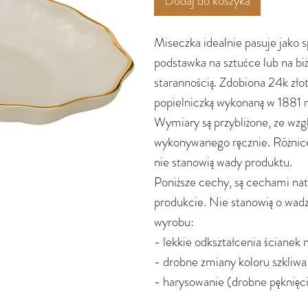
Dodaj do koszyka
Miseczka idealnie pasuje jako 
podstawka na sztućce lub na biż
starannością. Zdobiona 24k zł
popielniczką wykonaną w 1881
Wymiary są przybliżone, ze wzg
wykonywanego ręcznie. Różnice,
nie stanowią wady produktu.
Poniższe cechy, są cechami n
produkcie. Nie stanowią o wadzi
wyrobu:
- lekkie odkształcenia ścianek 
- drobne zmiany koloru szkliwa
- harysowanie (drobne pęknięci