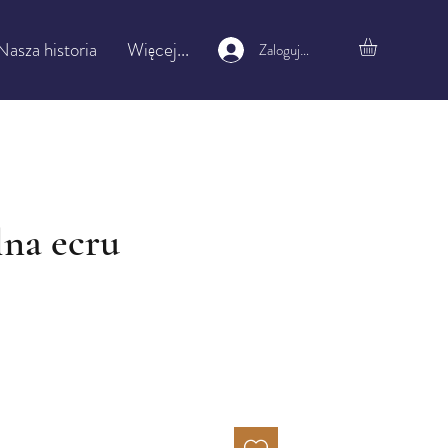
Nasza historia
Więcej...
Zaloguj się
na ecru