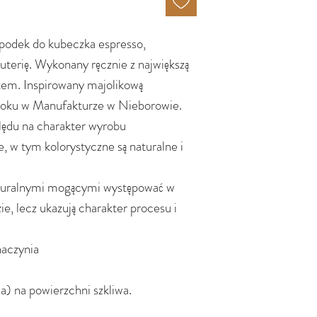
spodek do kubeczka espresso,
uterię. Wykonany ręcznie z największą
otem. Inspirowany majolikową
 roku w Manufakturze w Nieborowie.
lędu na charakter wyrobu
 w tym kolorystyczne są naturalne i
aturalnymi mogącymi występować w
e, lecz ukazują charakter procesu i
naczynia
a) na powierzchni szkliwa.