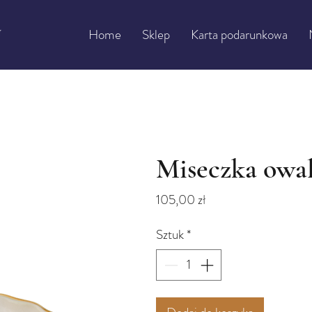
Home
Sklep
Karta podarunkowa
Miseczka owal
Cena
105,00 zł
Sztuk
*