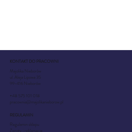
również użytkowanie w kuchence mikrofalowej.
KONTAKT DO PRACOWNI
Majolika Nieborów
ul. Aleja Lipowa 35
99-416 Nieborów
+48 575 101 018
pracownia@majolikanieborow.pl
REGULAMIN
Regulamin sklepu
Zwroty i reklamacje