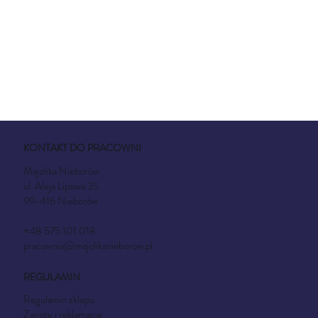
również użytkowanie w kuchence mikrofalowej.
KONTAKT DO PRACOWNI
Majolika Nieborów
ul. Aleja Lipowa 35
99-416 Nieborów
+48 575 101 018
pracownia@majolikanieborow.pl
REGULAMIN
Regulamin sklepu
Zwroty i reklamacje