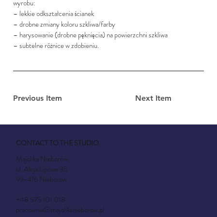
wyrobu:
– lekkie odkształcenia ścianek
– drobne zmiany koloru szkliwa/farby
– harysowanie (drobne pęknięcia) na powierzchni szkliwa
– subtelne różnice w zdobieniu.
Previous Item
Next Item
CONTACT TO THE STUDIO
Majolika Nieborów
ul. Aleja Lipowa 35
99-416 Nieborow
+48 575 101 018
pracownia@majolikanieborow.pl