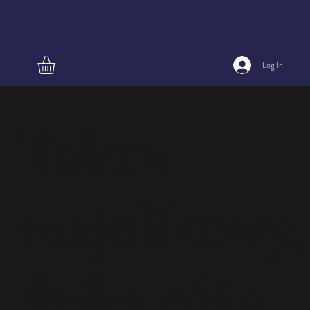
Log In
Talerz
majolikowy,
dzika róża