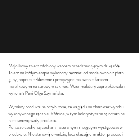
Majolikowy talerz zdobiony wzorem przedstawiającym dziką różę.
Talerz na każdym etapie wykonany ręcznie: od modelowania z płata
gliny, poprzez szkliwienie i precyzyjne malowanie farbami
majolikowymi na surowym szkliwie. Wzór malatury zaprojektowała i
wykonała Pani Olga Szymańska.
Wymiary produktu są przybliżone, ze względu na charakter wyrobu
wykonywanego ręcznie. Różnice, w tym kolorystyczne są naturalne i
nie stanowią wady produktu.
Poniższe cechy, są cechami naturalnymi mogącymi występować w
produkcie. Nie stanowią o wadzie, lecz ukazują charakter procesu i