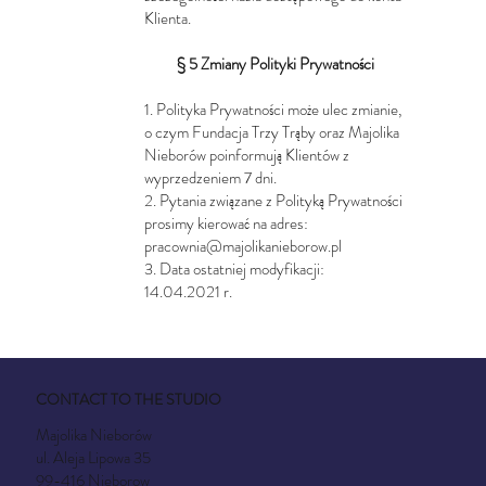
Klienta.
§ 5 Zmiany Polityki Prywatności
1. Polityka Prywatności może ulec zmianie,
o czym Fundacja Trzy Trąby oraz Majolika
Nieborów poinformują Klientów z
wyprzedzeniem 7 dni.
2. Pytania związane z Polityką Prywatności
prosimy kierować na adres:
pracownia@majolikanieborow.pl
3. Data ostatniej modyfikacji:
14.04.2021 r.
CONTACT TO THE STUDIO
Majolika Nieborów
ul. Aleja Lipowa 35
99-416 Nieborow