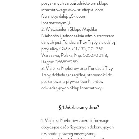
pozyskanych za pośrednictwem sklepu
internetowego
www.studiopiel.com
(zwanego dalej: „Sklepem
Internetowym”).
2. Właścicielem Sklepu Majolika
Nieborów i jednocześnie administratorem
danych jest Fundacja Trzy Trąby z siedzibą
przy ulicy Okólnik 11 / 33, 00-368
Warszawa, Polska, Nip: 5252700113,
Regon: 366596259.
3. Majolika Nieborów oraz Fundacja Trzy
Trąby dokłada szczególnej staranności do
poszanowania prywatności Klientów
odwiedzających Sklep Internetowy.
§ 1 Jak zbieramy dane?
1. Majolika Nieborów zbiera informacje
dotyczące osób fizycznych dokonujących
czynności prawnej niezwiązanej