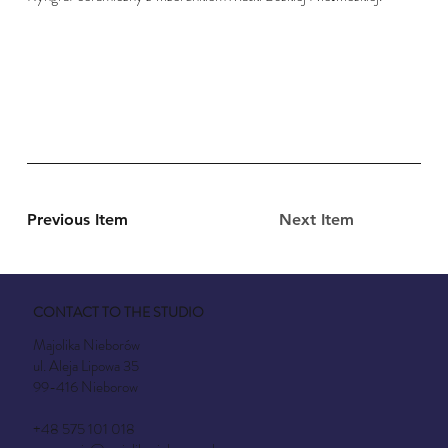
Previous Item
Next Item
CONTACT TO THE STUDIO
Majolika Nieborów
ul. Aleja Lipowa 35
99-416 Nieborow
+48 575 101 018