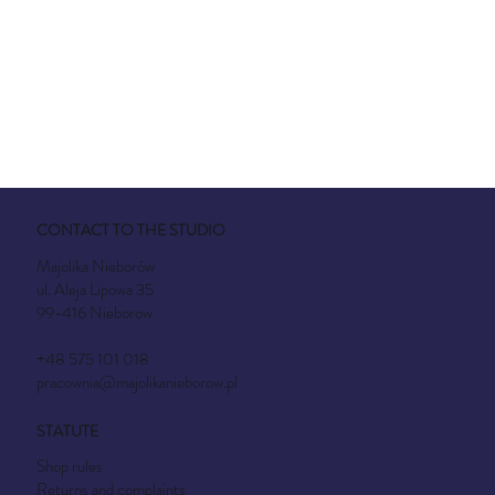
CONTACT TO THE STUDIO
Majolika Nieborów
ul. Aleja Lipowa 35
99-416 Nieborow
+48 575 101 018
pracownia@majolikanieborow.pl
STATUTE
Shop rules
Returns and complaints